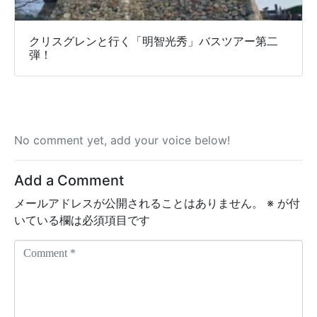
クリスグレンと行く「明智光秀」バスツアー第二
弾！
No comment yet, add your voice below!
Add a Comment
メールアドレスが公開されることはありません。
※
が付
いている欄は必須項目です
C
o
m
m
e