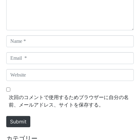
n
t
*
N
a
m
E
e
m
*
a
W
i
e
l
b
*
s
次回のコメントで使用するためブラウザーに自分の名
i
前、メールアドレス、サイトを保存する。
t
e
Submit
カテゴリー