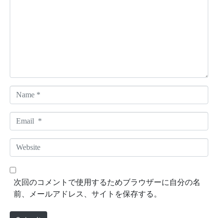
m
m
e
n
t
*
N
a
m
E
e
m
*
a
W
i
e
l
b
*
s
次回のコメントで使用するためブラウザーに自分の名
i
前、メールアドレス、サイトを保存する。
t
e