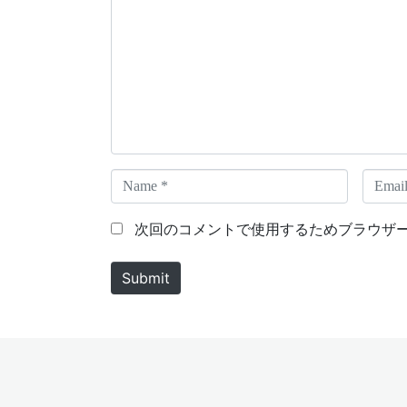
m
m
e
n
t
*
N
E
a
m
m
a
次回のコメントで使用するためブラウザ
e
i
*
l
Submit
*