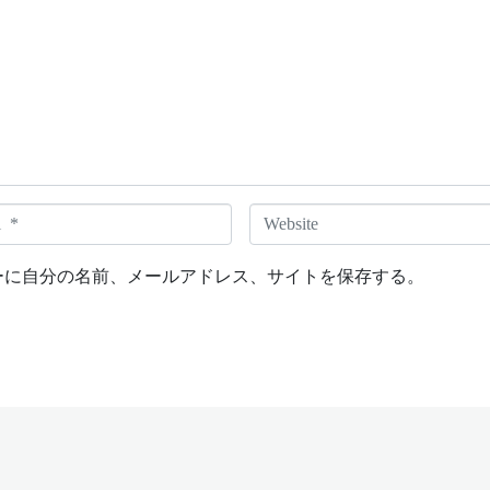
W
e
b
ーに自分の名前、メールアドレス、サイトを保存する。
s
i
t
e