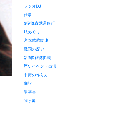
ラジオDJ
仕事
剣術&古武道修行
城めぐり
宮本武蔵関連
戦国の歴史
新聞&雑誌掲載
歴史イベント出演
甲冑の作り方
翻訳
講演会
関ヶ原