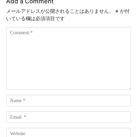
Add a Comment
メールアドレスが公開されることはありません。
※
が付
いている欄は必須項目です
C
o
m
m
e
n
t
*
N
a
m
E
e
m
*
a
W
i