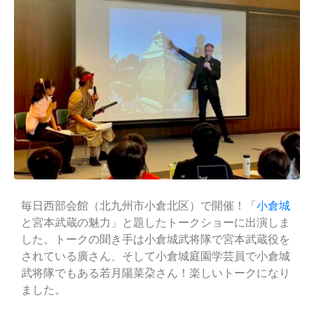
毎日西部会館（北九州市小倉北区）で開催！「
小倉城
と宮本武蔵の魅力」と題したトークショーに出演しま
した。トークの聞き手は小倉城武将隊で宮本武蔵役を
されている廣さん、そして小倉城庭園学芸員で小倉城
武将隊でもある若月陽菜朶さん！楽しいトークになり
ました。