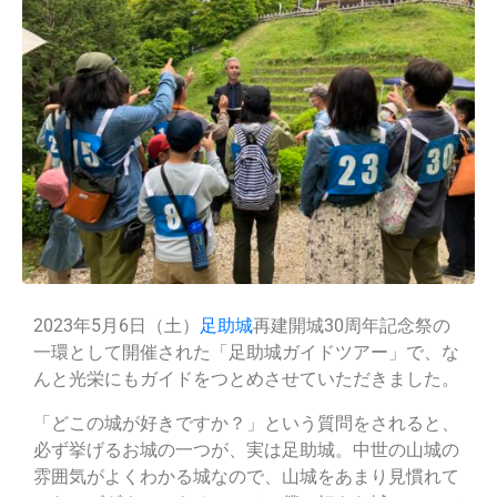
2023年5月6日（土）
足助城
再建開城30周年記念祭の
一環として開催された「足助城ガイドツアー」で、な
んと光栄にもガイドをつとめさせていただきました。
「どこの城が好きですか？」という質問をされると、
必ず挙げるお城の一つが、実は足助城。中世の山城の
雰囲気がよくわかる城なので、
山城をあまり見慣れて