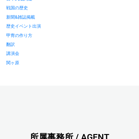
戦国の歴史
新聞&雑誌掲載
歴史イベント出演
甲冑の作り方
翻訳
講演会
関ヶ原
所属事務所 / AGENT